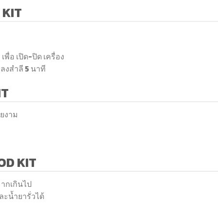
 KIT
เพื่อ เปิด-ปิด เครื่อง
มลงสำลี 5 นาที
IT
วยงาม
OD KIT
มากเกินไป
ะน้ำยารั่วได้