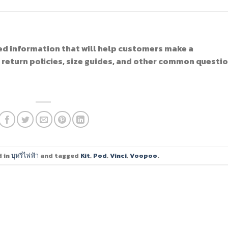
ed information that will help customers make a
 return policies, size guides, and other common questio
d in
บุหรี่ไฟฟ้า
and tagged
Kit
,
Pod
,
Vinci
,
Voopoo
.