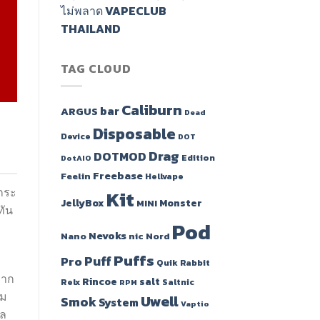
ไม่พลาด VAPECLUB
THAILAND
TAG CLOUD
Caliburn
bar
ARGUS
Dead
Disposable
Device
DOT
Drag
DOTMOD
Edition
DotAIO
Freebase
Feelin
Hellvape
ิกระ
Kit
JellyBox
Monster
MINI
ทัน
Pod
Nevoks
Nano
nic
Nord
Puffs
Puff
Pro
Quik
Rabbit
มาก
Rincoe
salt
Relx
Saltnic
RPM
่ม
Uwell
Smok
System
Vaptio
ีล