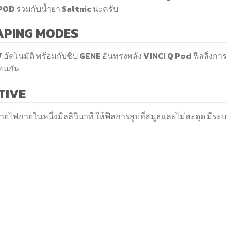
POD ร่วมกับน้ำยา Saltnic นะครับ
APING MODES
อัตโนมัติ พร้อมกับชิป GENE อันทรงพลัง VINCI Q Pod ฟีลลิ่งการ
ือนกัน
TIVE
ฟภายในหนึ่งมิลลิวินาที ให้ฟีลการสูบที่สมูธและไม่สะดุด มีระ