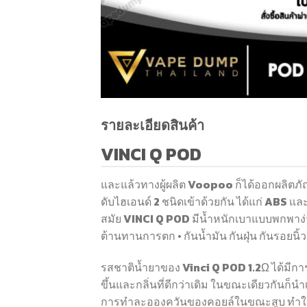
รายละเอียดสินค้า
VINCI Q POD
และแล้วทางผู้ผลิต Voopoo ก็ได้ออกผลิตภั
ดับไฮเอนด์ 2 ชนิดเข้าด้วยกัน ได้แก่ ABS แล
สมัย VINCI Q POD มีน้ำหนักเบาแบบพกพาง่า
ต้านทานการตก • กันน้ำมัน กันฝุ่น กันรอยนิ้ว
รสชาติน้ำยาของ Vinci Q POD 1.2Ω ได้มีการ
ขึ้นและกลิ่นที่ดีกว่าเดิม ในขณะเดียวกันก็
การทำละอองควันของคอยล์ในขณะสูบ ทำให้ร