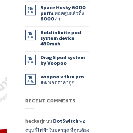
Space Husky 6000
16
puffs พอตสูบแล้วทิ้ง
ต.ค.
6000คำ
Bold infinite pod
15
system device
ต.ค.
480mah
Drag​ S pod system
15
by Voopoo​
ต.ค.
voopoo v thru pro
15
Kit พอตราคาถูก
ต.ค.
RECENT COMMENTS
hackerjr
บน
DotSwitch พอ
ตบุหรี่ไฟฟ้าใหม่ล่าสุด ที่คุณต้อง