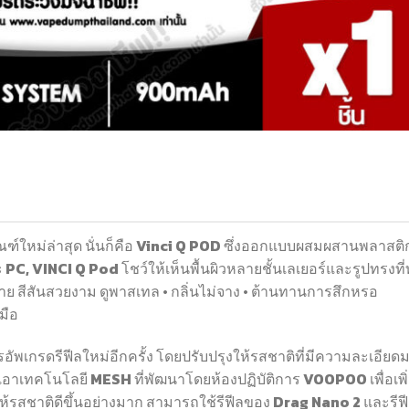
ณฑ์ใหม่ล่าสุด นั่นก็คือ Vinci Q POD ซึ่งออกแบบผสมผสานพลาสต
ะ PC, VINCI Q Pod โชว์ให้เห็นพื้นผิวหลายชั้นเลเยอร์และรูปทรงที่
ย สีสันสวยงาม ดูพาสเทล • กลิ่นไม่จาง • ต้านทานการสึกหรอ
มือ
อัพเกรดรีฟีลใหม่อีกครั้ง โดยปรับปรุงให้รสชาติที่มีความละเอียด
นำเอาเทคโนโลยี MESH ที่พัฒนาโดยห้องปฏิบัติการ VOOPOO เพื่อเพิ
สชาติดีขึ้นอย่างมาก สามารถใช้รีฟีลของ Drag Nano 2 และรีฟ