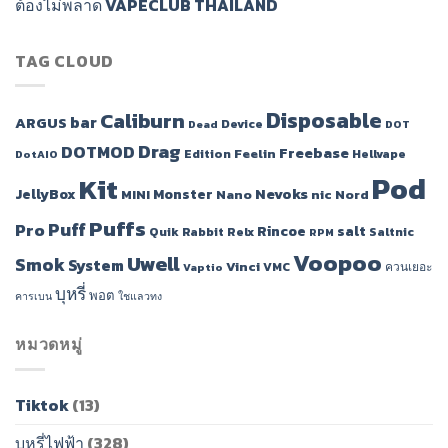
ต้องไม่พลาด VAPECLUB THAILAND
TAG CLOUD
Disposable
Caliburn
bar
ARGUS
Device
Dead
DOT
Drag
DOTMOD
Freebase
Feelin
Edition
Hellvape
DotAIO
Pod
Kit
JellyBox
Monster
Nevoks
MINI
Nano
nic
Nord
Puffs
Puff
Pro
Rincoe
salt
Quik
Rabbit
Relx
Saltnic
RPM
Voopoo
Uwell
Smok
System
Vinci
VMC
ควนเยอะ
Vaptio
บุหรี่
พอต
คารเบน
ใชแลวทง
หมวดหมู่
Tiktok
(13)
บุหรี่ไฟฟ้า
(328)