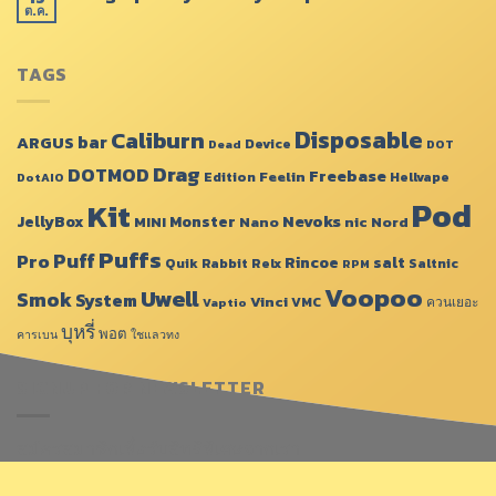
ต.ค.
TAGS
Disposable
Caliburn
bar
ARGUS
Device
Dead
DOT
Drag
DOTMOD
Freebase
Feelin
Edition
Hellvape
DotAIO
Pod
Kit
JellyBox
Monster
Nevoks
MINI
Nano
nic
Nord
Puffs
Puff
Pro
Rincoe
salt
Quik
Rabbit
Relx
Saltnic
RPM
Voopoo
Uwell
Smok
System
Vinci
VMC
ควนเยอะ
Vaptio
บุหรี่
พอต
คารเบน
ใชแลวทง
SIGNUP FOR NEWSLETTER
สมัครสมาชิกเพื่อรับสิทธิพิเศษจากเรา