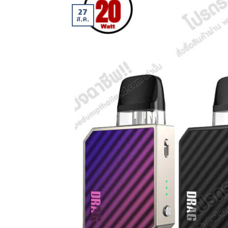
27
ส.ค.