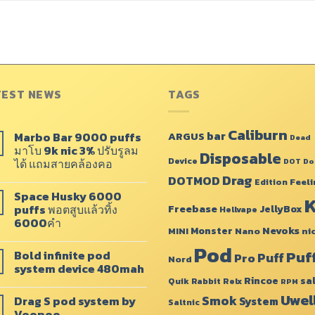
TEST NEWS
TAGS
Caliburn
bar
Marbo Bar 9000 puffs
ARGUS
Dead
มาโบ 9k nic 3% ปรับรูลม
Disposable
Device
ได้ แถมสายคล้องคอ
DOT
Do
Drag
DOTMOD
Feeli
Edition
Space Husky 6000
K
puffs พอตสูบแล้วทิ้ง
Freebase
JellyBox
Hellvape
6000คำ
Monster
Nevoks
MINI
Nano
ni
Pod
Puf
Bold infinite pod
Puff
Pro
Nord
system device 480mah
Rincoe
sa
Quik
Rabbit
Relx
RPM
Uwel
Smok
Drag​ S pod system by
System
Saltnic
Voopoo​