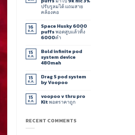
puffs มาโบ 9k nic 3%
ปรับรูลมได้ แถมสาย
คล้องคอ
Space Husky 6000
16
puffs พอตสูบแล้วทิ้ง
ต.ค.
6000คำ
Bold infinite pod
15
system device
ต.ค.
480mah
Drag​ S pod system
15
by Voopoo​
ต.ค.
voopoo v thru pro
15
Kit พอตราคาถูก
ต.ค.
RECENT COMMENTS