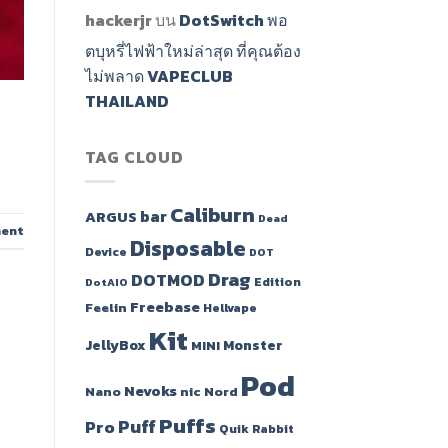
hackerjr
บน
DotSwitch พอ
ตบุหรี่ไฟฟ้าใหม่ล่าสุด ที่คุณต้อง
ไม่พลาด VAPECLUB
THAILAND
TAG CLOUD
Caliburn
bar
ARGUS
Dead
ment
Disposable
Device
DOT
Drag
DOTMOD
Edition
DotAIO
Freebase
Feelin
Hellvape
Kit
JellyBox
Monster
MINI
Pod
Nevoks
Nano
nic
Nord
Puffs
Puff
Pro
Quik
Rabbit