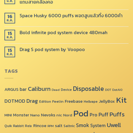
แถมสายคล้องคอ
ม.ค.
Space Husky 6000 puffs พอตสูบแล้วทิ้ง 6000คำ
16
ต.ค.
Bold infinite pod system device 480mah
15
ต.ค.
Drag​ S pod system by Voopoo​
15
ต.ค.
TAGS
Disposable
Caliburn
bar
ARGUS
Device
Dead
DOT
DotAIO
Kit
Drag
DOTMOD
Freebase
JellyBox
Feelin
Edition
Hellvape
Pod
Puffs
Puff
Pro
Monster
Nevoks
MINI
Nano
nic
Nord
Uwell
Smok
System
Rincoe
salt
Quik
Rabbit
Relx
Saltnic
RPM