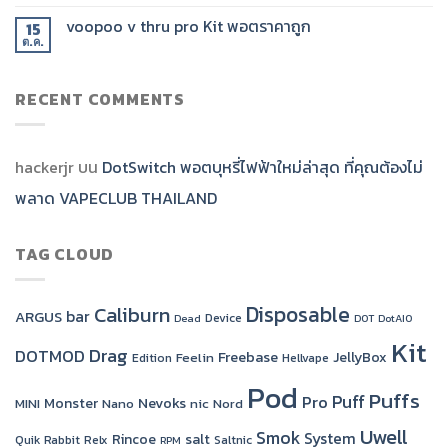
voopoo v thru pro Kit พอตราคาถูก
15
ต.ค.
RECENT COMMENTS
hackerjr
บน
DotSwitch พอตบุหรี่ไฟฟ้าใหม่ล่าสุด ที่คุณต้องไม่
พลาด VAPECLUB THAILAND
TAG CLOUD
Disposable
Caliburn
bar
ARGUS
Device
Dead
DOT
DotAIO
Kit
Drag
DOTMOD
Freebase
JellyBox
Feelin
Edition
Hellvape
Pod
Puffs
Puff
Pro
Monster
Nevoks
MINI
Nano
nic
Nord
Uwell
Smok
System
Rincoe
salt
Quik
Rabbit
Relx
Saltnic
RPM