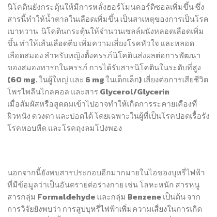
นิโคตินยังกระตุ้นให้มีการหลั่งฮอร์โมนคอร์ติซอลเพิ่มขึ้น ซึ่ง
สารนี้ทำให้น้ำตาลในเลือดเพิ่มขึ้น เป็นสาเหตุของการเป็นโรค
เบาหวาน นิโคตินกระตุ้นให้จำนวนเซลล์ผนังหลอดเลือดเพิ่ม
ขึ้น ทำให้เส้นเลือดตีบ เพิ่มความเสี่ยงโรคหัวใจ และหลอด
เลือดสมอง สำหรับหญิงตั้งครรภ์นิโคตินส่งผลต่อการพัฒนา
ของสมองทารกในครรภ์ การได้รับสารนิโคตินในระดับที่สูง
(60 mg. ในผู้ใหญ่ และ 6 mg ในเด็กเล็ก) เสี่ยงต่อการเสียชีวิต
โพรไพลีนไกลคอล และสาร Glycerol/Glycerin
เมื่อสัมผัสหรือสูดดมเข้าไปอาจทำให้เกิดการระคายเคืองที่
ผิวหนัง ดวงตา และปอดได้ โดยเฉพาะในผู้ที่เป็นโรคปอดเรื้อรัง
โรคหอบหืด และโรคถุงลมโป่งพอง
นอกจากนี้ยังพบสารประกอบอีกมากมายในไอของบุหรี่ไฟฟ้า
ที่มีข้อมูลว่าเป็นอันตรายต่อร่างกาย เช่น โลหะหนัก สารหนู
สารกลุ่ม Formaldehyde และกลุ่ม Benzene เป็นต้น จาก
การวิจัยยังพบว่า การสูบบุหรี่ไฟฟ้าเพิ่มความเสี่ยงในการเกิด