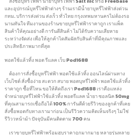
สั่งซื้อบุหรี่ไฟฟ้า น้ำยาบุหรี่ไฟฟ้า Salt nic หรือ Freebase
และอุปกรณ์บุหรี่ไฟฟ้าต่างๆ ร้านเรามีน้ำยาบุหรี่ไฟฟ้าส่งด่วน
กทม. บริการส่งด่วน ส่งเร็ว ทั่วไทย กรุงเทพมหานครไม่ต้องรอ
นานทันใจ ทีมงานของร้านขายบุหรี่ไฟฟ้าราคาถูก เราแพ็ค
สินค้าให้คุณอย่างดี การันตีสินค้า ไม่ได้รับความเสียหาย
ระหว่างจัดส่ง เพื่อให้ลูกค้าไดสัมผัสกับสินค้าที่มีคุณภาพและ
ประสิทธิภาพมากที่สุด
พอตใช้แล้วทิ้ง พอต รีแลค เว็บ Pod1688
ต้องการสั่งซื้อบุหรี่ไฟฟ้า พอตใช้แล้วทิ้ง ออนไลน์ผ่านทาง
เว็บไซต์ สั่งซื้อง่าย สะดวก สบาย พอตบุหรี่ไฟฟ้า พอตใช้แล้วทิ้ง
ราคาถูก ซื้อที่ไหน ขอให้คิดถึงเรา Pod1688 เราคือแหล่ง
จำหน่ายบุหรี่ไฟฟ้าใช้แล้วทิ้ง พอตรีแลค น้ำยา ซอลนิค 50mg
ที่คุณสามารถเชื่อถือได้ 100% การันตีด้วยรีวิวของลูกค้าที่เคย
สั่งซื้อพอตกับทางเรามาก่อน เป็นรีวิวความคิดเห็นจริงๆ ไม่ใช่
รีวิววหน้าม้า ปัจจุบันมีคนติดตาม 700 คน
เราขายบุหรี่ไฟฟ้าพร้อมสูบราคาถูกมากมาย หลายรุ่นหลาย