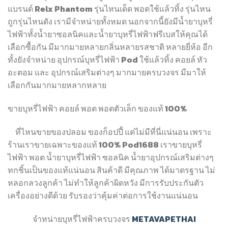
แบรนด์ Relx Phantom รุ่นไหนเด็ด พอตใช้แล้วทิ้ง รุ่นไหน
ถูกรุ่นไหนดัง เรามีจำหน่ายทั้งหมด นอกจากนี้ยังมีน้ำยาบุหรี่
ไฟฟ้าทั้งน้ำยาซอลนิคและน้ำยาบุหรี่ไฟฟ้าฟรีเบสให้คุณได้
เลือกซื้อกัน มีมากมายหลายกลิ่นหลายรสชาติ หลายยี่ห้อ อีก
ทั้งยังจำหน่าย อุปกรณ์บุหรี่ไฟฟ้า Pod ใช้แล้วทิ้ง คอยล์ หัว
อะตอม และ อุปกรณ์เสริมต่างๆ มากมายครบวงจร มีมาให้
เลือกกันมากมายหลากหลาย
ขายบุหรี่ไฟฟ้า คอยล์ พอต พอตตัวเล็ก ของแท้ 100%
ที่ไหนขายของปลอม ของก็อปปี้ แต่ไม่มีที่นี่แน่นอน เพราะ
ร้านเราขายเฉพาะของแท้ 100% Pod1688 เราขายบุหรี่
ไฟฟ้า พอต น้ำยาบุหรี่ไฟฟ้า ซอลนิค น้ำยาอุปกรณ์เสริมต่างๆ
ทกชิ้นเป็นของแท้แน่นอน สินค้าดี มีคุณภาพ ได้มาตรฐาน ไม่
หลอกลวงลูกค้า ไม่ทำให้ลูกค้าผิดหวัง มีการรับประกันตัว
เครื่องอย่างดีด้วย รับรองว่าคุ้มค่าต่อการใช้งานแน่นอน
จำหน่ายบุหรี่ไฟฟ้าครบวงจร
METAVAPETHAI