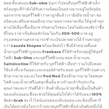
พอต ตั้งแต่แบบ Sub-ohm รุ่นเก่าไปจนถึงบุหรี่ไฟฟ้าตัวเล็ก
พร้อมสูบ ที่กำลังได้รับความนิยมเป็นอย่างมากอยู่ในปัจจุบัน
นอกจากขายบุหรี่ไฟฟ้า ราคาถูกดีแล้ว เรายังมีขายน้ำยา ซอ
ลนิคและฟรีเบส พอตอีกมากมายหลากหลายกลิ่น ให้ลูกค้าทุก
ท่านได้เลือกซื้อเลือกหากันตามใจชอบ โดยไม่ต้องสงสัยว่าซื้อ
ที่ไหน ราคาเริ่มต้นหลักร้อย ไม่เกิน 300-500 บาท อยู่
กรุงเทพมหานครสามารถชำระเงินปลายทางได้ ร้านขายถูก
กว่า Lazada Shopee พร้อมจัดส่งไว ซึ่งมีจำหน่ายตั้งแต่
น้ำยาบุหรี่ไฟฟ้ารูปแบบ Freebase ที่ใช้สำหรับกลุ่มผู้ใช้บุหรี่
ไฟฟ้า Sub-Ohm และบุหรี่ไฟฟ้าแบบ พอต น้ำยาแบบ
Saltnicotine ที่ใช้สำหรับ บุหรี่ไฟฟ้า เสือป่า รวมไปถึงพอต
ใช้แล้วทิ้ง ควันเยอะและคอยล์สำหรับ พอต บุหรี่ไฟฟ้ารุ่นต่างๆ
อีกมากมาย และอะไหล่ Pod Mod อื่นๆอีกมากมาย โดยพอต
ไฟฟ้าและน้ำยาฟรีเบสทุกชิ้นนั้น ทางร้านกล้ารับประกัน
คุณภาพและการันตีได้ว่า สินค้าที่แนะนำทุกชิ้นนั้นเป็นสินค้า
ของแท้แน่นอน ซึ่งจะช่วยให้คุณมั่นใจได้ว่าได้รับของ 100%
จัดส่ง Grab ส่ง เร็วไลน์แมนของแท้แน่นอน และช้อปปิ้งคาริ
เบินได้อย่างมั่นใจจากร้านขายบุหรี่ไฟฟ้าชั้นนำอันดับหนึ่งได้