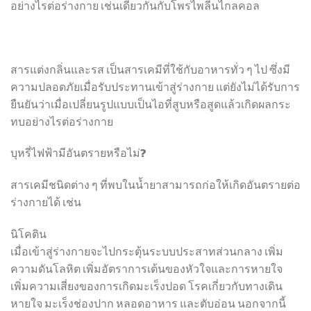
อย่างไรต่อร่างกาย เช่นเดียวกันกับโพรไพลีนไกลคอล
สารแต่งกลิ่นและรส เป็นสารเคมีที่ใช้กับอาหารทั่ว ๆ ไป ซึ่งมี
ความปลอดภัยเมื่อรับประทานเข้าสู่ร่างกาย แต่ยังไม่ได้รับการ
ยืนยันว่าเมื่อเปลี่ยนรูปแบบเป็นไอที่สูบหรือสูดแล้วเกิดผลกระ
ทบอย่างไรต่อร่างกาย
บุหรี่ไฟฟ้ามีอันตรายหรือไม่?
สารเคมีชนิดต่าง ๆ ที่พบในน้ำยาสามารถก่อให้เกิดอันตรายต่อ
ร่างกายได้ เช่น
นิโคติน
เมื่อเข้าสู่ร่างกายจะไปกระตุ้นระบบประสาทส่วนกลาง เพิ่ม
ความดันโลหิต เพิ่มอัตราการเต้นของหัวใจและการหายใจ
เพิ่มความเสี่ยงของการเกิดมะเร็งปอด โรคเกี่ยวกับทางเดิน
หายใจ มะเร็งช่องปาก หลอดอาหาร และตับอ่อน นอกจากนี้