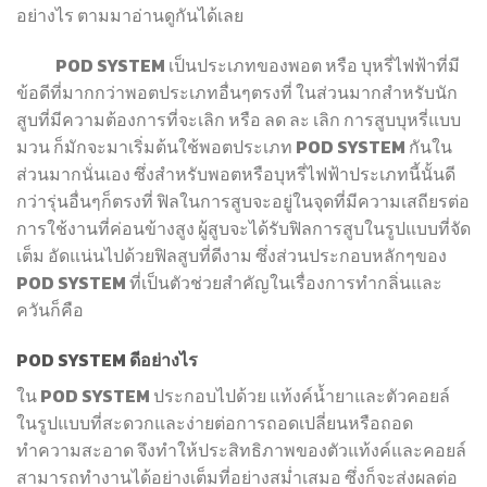
อย่างไร ตามมาอ่านดูกันได้เลย
POD SYSTEM เป็นประเภทของพอต หรือ บุหรี่ไฟฟ้าที่มี
ข้อดีที่มากกว่าพอตประเภทอื่นๆตรงที่ ในส่วนมากสำหรับนัก
สูบที่มีความต้องการที่จะเลิก หรือ ลด ละ เลิก การสูบบุหรี่แบบ
มวน ก็มักจะมาเริ่มต้นใช้พอตประเภท POD SYSTEM กันใน
ส่วนมากนั่นเอง ซึ่งสำหรับพอตหรือบุหรี่ไฟฟ้าประเภทนี้นั้นดี
กว่ารุ่นอื่นๆก็ตรงที่ ฟิลในการสูบจะอยู่ในจุดที่มีความเสถียรต่อ
การใช้งานที่ค่อนข้างสูง ผู้สูบจะได้รับฟิลการสูบในรูปแบบที่จัด
เต็ม อัดแน่นไปด้วยฟิลสูบที่ดีงาม ซึ่งส่วนประกอบหลักๆของ
POD SYSTEM ที่เป็นตัวช่วยสำคัญในเรื่องการทำกลิ่นและ
ควันก็คือ
POD SYSTEM ดีอย่างไร
ใน POD SYSTEM ประกอบไปด้วย แท้งค์น้ำยาและตัวคอยล์
ในรูปแบบที่สะดวกและง่ายต่อการถอดเปลี่ยนหรือถอด
ทำความสะอาด จึงทำให้ประสิทธิภาพของตัวแท้งค์และคอยล์
สามารถทำงานได้อย่างเต็มที่อย่างสม่ำเสมอ ซึ่งก็จะส่งผลต่อ