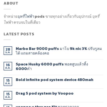
ABOUT
จำหน่าย
บุหรี่ไฟฟ้า
pods ขายทุกอย่างเกี่ยวกับอุปกรณ์
บุหรี่
ไฟฟ้า
ครบจบในที่เดียว
LATEST POSTS
Marbo Bar 9000 puffs มาโบ 9k nic 3% ปรับรูลม
28
ได้ แถมสายคล้องคอ
ม.ค.
Space Husky 6000 puffs พอตสูบแล้วทิ้ง
16
6000คำ
ต.ค.
Bold infinite pod system device 480mah
15
ต.ค.
Drag​ S pod system by Voopoo​
15
ต.ค.
voopoo v thru pro Kit พอตราคาถูก