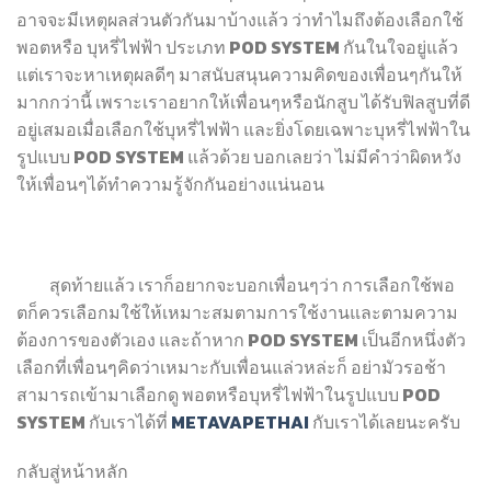
อาจจะมีเหตุผลส่วนตัวกันมาบ้างแล้ว ว่าทำไมถึงต้องเลือกใช้
พอตหรือ บุหรี่ไฟฟ้า ประเภท POD SYSTEM กันในใจอยู่แล้ว
แต่เราจะหาเหตุผลดีๆ มาสนับสนุนความคิดของเพื่อนๆกันให้
มากกว่านี้ เพราะเราอยากให้เพื่อนๆหรือนักสูบ ได้รับฟิลสูบที่ดี
อยู่เสมอเมื่อเลือกใช้บุหรี่ไฟฟ้า และยิ่งโดยเฉพาะบุหรี่ไฟฟ้าใน
รูปแบบ POD SYSTEM แล้วด้วย บอกเลยว่า ไม่มีคำว่าผิดหวัง
ให้เพื่อนๆได้ทำความรู้จักกันอย่างแน่นอน
สุดท้ายแล้ว เราก็อยากจะบอกเพื่อนๆว่า การเลือกใช้พอ
ตก็ควรเลือกมใช้ให้เหมาะสมตามการใช้งานและตามความ
ต้องการของตัวเอง และถ้าหาก POD SYSTEM เป็นอีกหนึ่งตัว
เลือกที่เพื่อนๆคิดว่าเหมาะกับเพื่อนแล่วหล่ะก็ อย่ามัวรอช้า
สามารถเข้ามาเลือกดู พอตหรือบุหรี่ไฟฟ้าในรูปแบบ POD
SYSTEM กับเราได้ที่
METAVAPETHAI
กับเราได้เลยนะครับ
กลับสู่หน้าหลัก