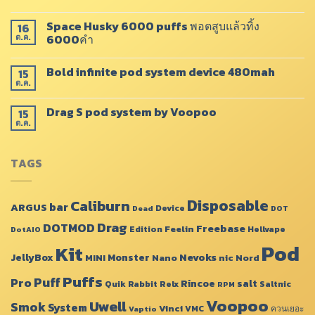
Space Husky 6000 puffs พอตสูบแล้วทิ้ง
16
6000คำ
ต.ค.
Bold infinite pod system device 480mah
15
ต.ค.
Drag​ S pod system by Voopoo​
15
ต.ค.
TAGS
Disposable
Caliburn
bar
ARGUS
Device
Dead
DOT
Drag
DOTMOD
Freebase
Feelin
Edition
Hellvape
DotAIO
Pod
Kit
JellyBox
Monster
Nevoks
MINI
Nano
nic
Nord
Puffs
Puff
Pro
Rincoe
salt
Quik
Rabbit
Relx
Saltnic
RPM
Voopoo
Uwell
Smok
System
Vinci
VMC
ควนเยอะ
Vaptio