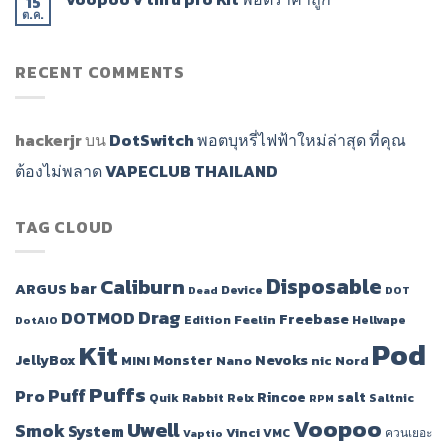
15
ต.ค.
RECENT COMMENTS
hackerjr
บน
DotSwitch พอตบุหรี่ไฟฟ้าใหม่ล่าสุด ที่คุณ
ต้องไม่พลาด VAPECLUB THAILAND
TAG CLOUD
Disposable
Caliburn
bar
ARGUS
Device
Dead
DOT
Drag
DOTMOD
Freebase
Feelin
Edition
Hellvape
DotAIO
Pod
Kit
JellyBox
Monster
Nevoks
MINI
Nano
nic
Nord
Puffs
Puff
Pro
Rincoe
salt
Quik
Rabbit
Relx
Saltnic
RPM
Voopoo
Uwell
Smok
System
Vinci
VMC
ควนเยอะ
Vaptio