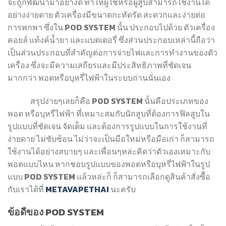
จะถูกพัฒนามาอย่างดี ทำให้ผู้ใช้หรือผู้สูบสามารถใช้งานได้
อย่างง่ายดาย ตัวเครื่องมีขนาดกะทัดรัด สะดวกและง่ายต่อ
การพกพา ซึ่งใน POD SYSTEM นั้น ประกอบไปด้วย ตัวเครื่อง
คอยล์ แท้งค์น้ำยา และแบตเตอรี่ ซึ่งส่วนประกอบเหล่านี้ถือว่า
เป็นส่วนประกอบที่สำคัญต่อการจ่ายไฟและการทำงานของตัว
เครื่อง ซึ่งจะมีความเสถียรและมีประสิทธิภาพที่ชัดเจน
มากกว่า พอตหรือบุหรี่ไฟฟ้าในระบบถ่านนั่นเอง
สรุปง่ายๆเลยก็คือ POD SYSTEM นั้นคือประเภทของ
พอต หรือบุหรี่ไฟฟ้า ที่เหมาะสมกับนักสูบที่ต้องการฟิลสูบใน
รูปแบบที่ชัดเจน จัดเต็ม และต้องการรูปแบบในการใช้งานที่
ง่ายดาย ไม่ซับซ้อน ไม่ว่าจะเป็นมือใหม่หรือมือเก่า ก็สามารถ
ใช้งานได้อย่างสบายๆ และเพื่อนๆหล่ะคิดว่าตัวเองเหมาะกับ
พอตแบบไหน หากชอบรูปแบบของพอตหรือบุหรี่ไฟฟ้าในรูป
แบบ POD SYSTEM แล้วหล่ะก็ ก็สามารถเลือกดูสินค้าสั่งซื้อ
กับเราได้ที่
METAVAPETHAI
นะครับ
ข้อดีของ POD SYSTEM