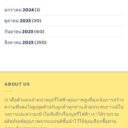
มกราคม 2024
(1)
ตุลาคม 2023
(30)
กันยายน 2023
(60)
สิงหาคม 2023
(250)
ABOUT US
เราคือตัวแทนจำหน่ายบุหรี่ไฟฟ้าคุณภาพสูงที่มุ่งเน้นการสร้าง
ความพึงพอใจสูงสุดสำหรับลูกค้าทุกท่าน ด้วยประสบการณ์ใน
วงการและความเข้าใจเชิงลึกเรื่องบุหรี่ไฟฟ้า เราได้รวบรวม
ผลิตภัณฑ์คุณภาพจากแบรนด์ชั้นนำไว้ให้คุณเลือกซื้อตาม