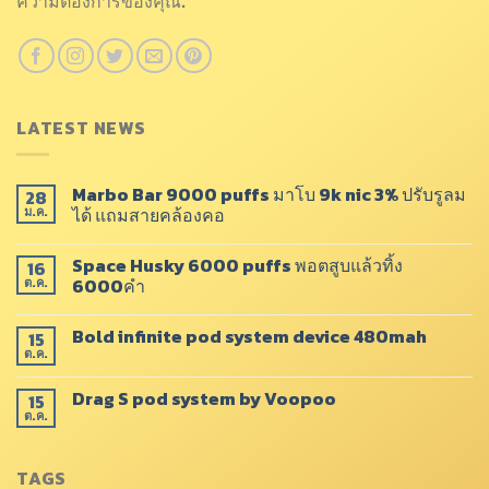
ความต้องการของคุณ.
LATEST NEWS
Marbo Bar 9000 puffs มาโบ 9k nic 3% ปรับรูลม
28
ได้ แถมสายคล้องคอ
ม.ค.
Space Husky 6000 puffs พอตสูบแล้วทิ้ง
16
6000คำ
ต.ค.
Bold infinite pod system device 480mah
15
ต.ค.
Drag​ S pod system by Voopoo​
15
ต.ค.
TAGS