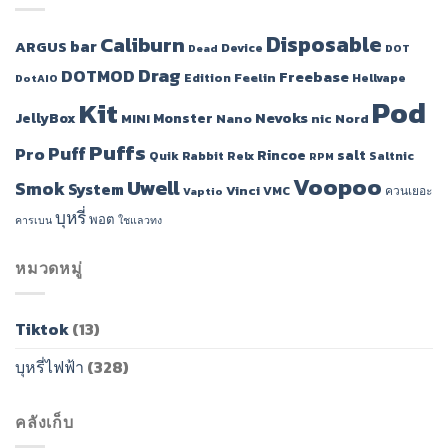
Disposable
Caliburn
bar
ARGUS
Device
Dead
DOT
Drag
DOTMOD
Freebase
Feelin
Edition
Hellvape
DotAIO
Pod
Kit
JellyBox
Monster
Nevoks
MINI
Nano
nic
Nord
Puffs
Puff
Pro
Rincoe
salt
Quik
Rabbit
Relx
Saltnic
RPM
Voopoo
Uwell
Smok
System
Vinci
VMC
ควนเยอะ
Vaptio
บุหรี่
พอต
คารเบน
ใชแลวทง
หมวดหมู่
Tiktok
(13)
บุหรี่ไฟฟ้า
(328)
คลังเก็บ