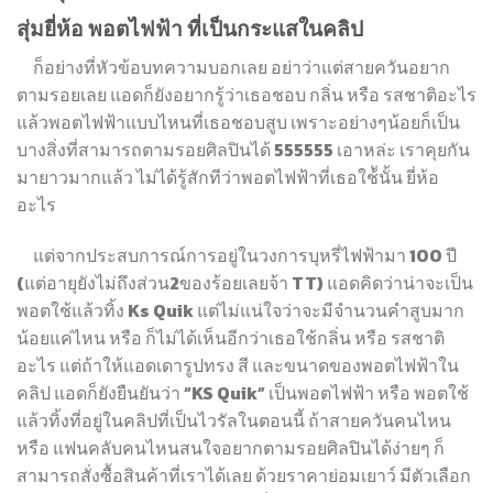
สุ่มยี่ห้อ พอตไฟฟ้า ที่เป็นกระแสในคลิป
ก็อย่างที่หัวข้อบทความบอกเลย อย่าว่าแต่สายควันอยาก
ตามรอยเลย แอดก็ยังอยากรู้ว่าเธอชอบ กลิ่น หรือ รสชาติอะไร
แล้วพอตไฟฟ้าแบบไหนที่เธอชอบสูบ เพราะอย่างๆน้อยก็เป็น
บางสิ่งที่สามารถตามรอยศิลปินได้ 555555 เอาหล่ะ เราคุยกัน
มายาวมากแล้ว ไม่ได้รู้สักทีว่าพอตไฟฟ้าที่เธอใช้ันั้น ยี่ห้อ
อะไร
แต่จากประสบการณ์การอยู่ในวงการบุหรี่ไฟฟ้ามา 100 ปี
(แต่อายุยังไม่ถึงส่วน2ของร้อยเลยจ้า TT) แอดคิดว่าน่าจะเป็น
พอตใช้แล้วทิ้ง Ks Quik แต่ไม่แน่ใจว่าจะมีจำนวนคำสูบมาก
น้อยแค่ไหน หรือ ก็ไม่ได้เห็นอีกว่าเธอใช้กลิ่น หรือ รสชาติ
อะไร แต่ถ้าให้แอดเดารูปทรง สี และขนาดของพอตไฟฟ้าใน
คลิป แอดก็ยังยืนยันว่า “KS Quik” เป็นพอตไฟฟ้า หรือ พอตใช้
แล้วทิ้งที่อยู่ในคลิปที่เป็นไวรัลในตอนนี้ ถ้าสายควันคนไหน
หรือ แฟนคลับคนไหนสนใจอยากตามรอยศิลปินได้ง่ายๆ ก็
สามารถสั่งซื้อสินค้าที่เราได้เลย ด้วยราคาย่อมเยาว์ มีตัวเลือก