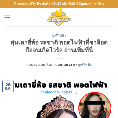
Skip
ร้านขายบุหรี่ไฟฟ้า อันดับ 1 ในใต้หล้า ที่กล้าให้คุณมากกว่าใคร
to
content
บุหรี่ไฟฟ้า
สุ่มเดายี่ห้อ รสชาติ พอตไฟฟ้าที่ชาล็อต
ถือจนเกิดไวรัล อ่านเพิ่มที่นี่
POSTED ON
สิงหาคม 28, 2023
BY
บุหรี่ไฟฟ้า
28
ส.ค.