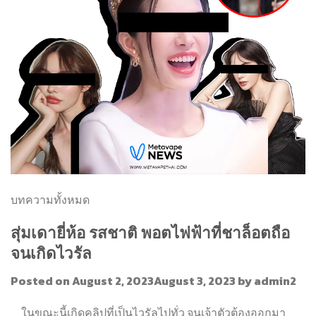
บทความทั้งหมด
สุ่มเดายี่ห้อ รสชาติ พอตไฟฟ้าที่ชาล็อตถือ
จนเกิดไวรัล
Posted on August 2, 2023August 3, 2023 by admin2
ในขณะนี้เกิดคลิปที่เป็นไวรัลไปทั่ว จนเจ้าตัวต้องออกมา