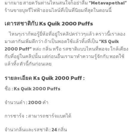
มากมาย สายควันท่านไหนสนใจก็อย่าลืม “Metavapethai”
ร้านขายบุหรี่ไฟฟ้าออนไลน์ที่เป็นที่นิยมที่สุดในตอนนี้
เดารสชาติกับ Ks Quik 2000 Puffs
ไหนๆเราก้พอรู้ยี่ห้อที่อยู่ใรคลิปคร่าวๆแล้ว คราวนี้เราลอง
มาเดากันเพิ่มดีกว่า ถ้าเป็นพอตใช้แล้วทิ้งที่เป็น “KS Quik
2000 Puff” หล่ะ กลิ่น หรือ รสชาติแบบไหนที่พอจะใกล้เคียง
กับที่อยู่ในคลิปนั้น แต่ก่อนอื่นเรามาทำความรู้จักกับ พอตใช้
แล้วทิ้ง ตัวนี้กันก่อนเลย
รายละเอียด Ks Quik 2000 Puff :
ชื่อ : Ks Quik 2000 Puffs
จำนวนคำ : 2000 คำ
การชาร์จ : สามารถชาร์จแบตได้
จำนวกลิ่นและรสชาติ : 24 กลิ่น