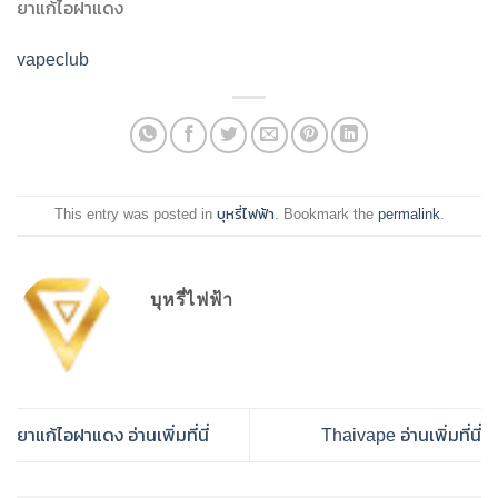
ยาแก้ไอฝาแดง
vapeclub
This entry was posted in
บุหรี่ไฟฟ้า
. Bookmark the
permalink
.
บุหรี่ไฟฟ้า
ยาแก้ไอฝาแดง อ่านเพิ่มที่นี่
Thaivape อ่านเพิ่มที่นี่