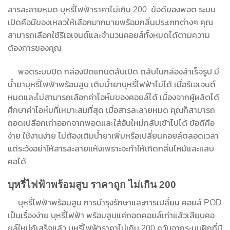
สารละลายหมด บุหรี่ไฟฟ้าราคาไม่เกิน 200 ข้อดีของพอต ระบบ
เปิดคือมีของเหลวให้เลือกมากมายพร้อมกลิ่นประเภทต่างๆ คุณ
สามารถเลือกใช้รีเอเจนต์และจำนวนคอยส์ทั้งหมดได้ตามความ
ต้องการของคุณ
พอตระบบปิด กล่องปิดแทนตลับเปิด ตลับในกล่องสำเร็จรูป มี
น้ำยาบุหรี่ไฟฟ้าพร้อมสูบ เติมน้ำยาบุหรี่ไฟฟ้าไม่ได้ เมื่อรีเอเจนต์
หมดและไม่สามารถเลือกค่าโอห์มของคอยล์ได้ เนื่องจากผู้ผลิตได้
ศึกษาค่าโอห์มที่เหมาะสมที่สุด เมื่อสารละลายหมด คุณก็สามารถ
ถอดเปลือกเก่าออกจากพอตและใส่อันใหม่กลับเข้าไปได้ ข้อดีคือ
ง่าย ใช้งานง่าย ไม่ต้องเติมน้ำยาเพิ่มหรือเปลี่ยนคอยล์ตลอดเวลา
แต่ระวังอย่าให้สารละลายแห้งเพราะจะทำให้เกิดกลิ่นไหม้และแสบ
คอได้
บุหรี่ไฟฟ้าพร้อมสูบ ราคาถูก ไม่เกิน 200
บุหรี่ไฟฟ้าพร้อมสูบ การบำรุงรักษาและการเปลี่ยน คอยล์ POD
เป็นเรื่องง่าย บุหรี่ไฟฟ้า พร้อมสูบแค่ถอดคอยล์เก่าแล้วเสียบคอ
ยล์ใหม่ก้เสร็จแล้ว บุหรี่ไฟฟ้าราคาไม่เกิน 200 ควันจากระบบฝักที่มี