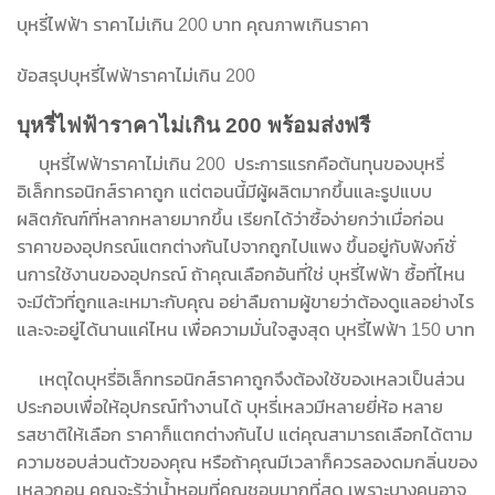
บุหรี่ไฟฟ้า ราคาไม่เกิน 200 บาท คุณภาพเกินราคา
ข้อสรุปบุหรี่ไฟฟ้าราคาไม่เกิน 200
บุหรี่ไฟฟ้าราคาไม่เกิน 200 พร้อมส่งฟรี
บุหรี่ไฟฟ้าราคาไม่เกิน 200 ประการแรกคือต้นทุนของบุหรี่
อิเล็กทรอนิกส์ราคาถูก แต่ตอนนี้มีผู้ผลิตมากขึ้นและรูปแบบ
ผลิตภัณฑ์ที่หลากหลายมากขึ้น เรียกได้ว่าซื้อง่ายกว่าเมื่อก่อน
ราคาของอุปกรณ์แตกต่างกันไปจากถูกไปแพง ขึ้นอยู่กับฟังก์ชั่
นการใช้งานของอุปกรณ์ ถ้าคุณเลือกอันที่ใช่ บุหรี่ไฟฟ้า ซื้อที่ไหน
จะมีตัวที่ถูกและเหมาะกับคุณ อย่าลืมถามผู้ขายว่าต้องดูแลอย่างไร
และจะอยู่ได้นานแค่ไหน เพื่อความมั่นใจสูงสุด บุหรี่ไฟฟ้า 150 บาท
เหตุใดบุหรี่อิเล็กทรอนิกส์ราคาถูกจึงต้องใช้ของเหลวเป็นส่วน
ประกอบเพื่อให้อุปกรณ์ทำงานได้ บุหรี่เหลวมีหลายยี่ห้อ หลาย
รสชาติให้เลือก ราคาก็แตกต่างกันไป แต่คุณสามารถเลือกได้ตาม
ความชอบส่วนตัวของคุณ หรือถ้าคุณมีเวลาก็ควรลองดมกลิ่นของ
เหลวกอน คุณจะรู้ว่าน้ำหอมที่คุณชอบมากที่สุด เพราะบางคนอาจ