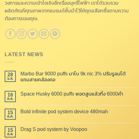
วงการและความเข้าใจเชิงลึกเรื่องบุหรี่ไฟฟ้า เราได้รวบรวม
ผลิตภัณฑ์คุณภาพจากแบรนด์ชั้นนำไว้ให้คุณเลือกซื้อตามความ
ต้องการของคุณ.
LATEST NEWS
Marbo Bar 9000 puffs มาโบ 9k nic 3% ปรับรูลมได้
28
ม.ค.
แถมสายคล้องคอ
Space Husky 6000 puffs พอตสูบแล้วทิ้ง 6000คำ
16
ต.ค.
Bold infinite pod system device 480mah
15
ต.ค.
Drag​ S pod system by Voopoo​
15
ต.ค.