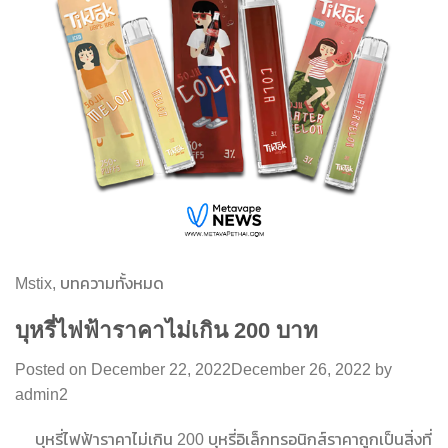
Mstix, บทความทั้งหมด
บุหรี่ไฟฟ้าราคาไม่เกิน 200 บาท
Posted on December 22, 2022December 26, 2022 by
admin2
บุหรี่ไฟฟ้าราคาไม่เกิน 200 บุหรี่อิเล็กทรอนิกส์ราคาถูกเป็นสิ่งที่