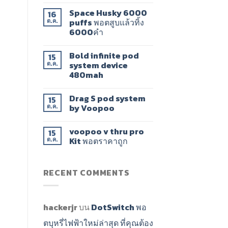
Space Husky 6000
16
puffs พอตสูบแล้วทิ้ง
ต.ค.
6000คำ
Bold infinite pod
15
system device
ต.ค.
480mah
Drag​ S pod system
15
by Voopoo​
ต.ค.
voopoo v thru pro
15
Kit พอตราคาถูก
ต.ค.
RECENT COMMENTS
hackerjr
บน
DotSwitch พอ
ตบุหรี่ไฟฟ้าใหม่ล่าสุด ที่คุณต้อง