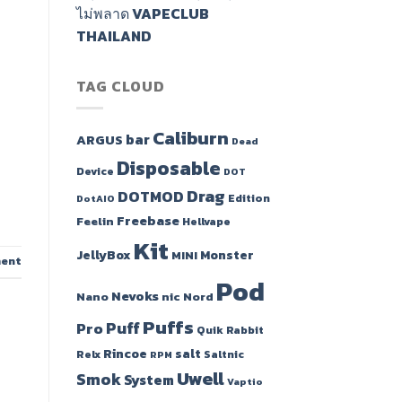
ไม่พลาด VAPECLUB
THAILAND
TAG CLOUD
Caliburn
bar
ARGUS
Dead
Disposable
Device
DOT
Drag
DOTMOD
Edition
DotAIO
Freebase
Feelin
Hellvape
Kit
JellyBox
Monster
MINI
ment
Pod
Nevoks
Nano
nic
Nord
Puffs
Puff
Pro
Quik
Rabbit
Rincoe
salt
Relx
Saltnic
RPM
Uwell
Smok
System
Vaptio