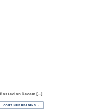
ูบ Posted on Decem […]
CONTINUE READING
→